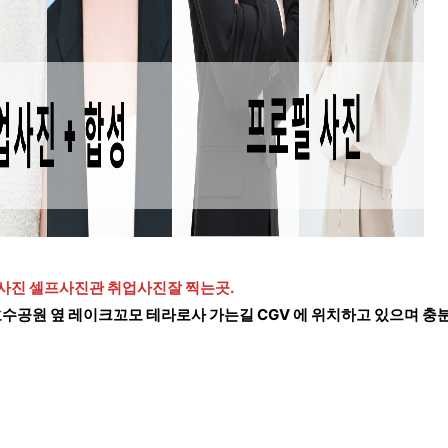
사진 셀프사진관 취업사진잘 찍는곳.
수공원 옆 레이크꼬모 테라로사 가는길 CGV 에 위치하고 있으며 충