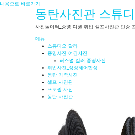
내용으로 바로가기
동탄사진관 스튜
사진놀이터_증명 여권 취업 셀프사진관 민증 프
메뉴
스튜디오 달라
증명사진 여권사진
퍼스널 컬러 증명사진
취업사진_정장헤어합성
동탄 가족사진
셀프 사진관
프로필 사진
동탄 사진관